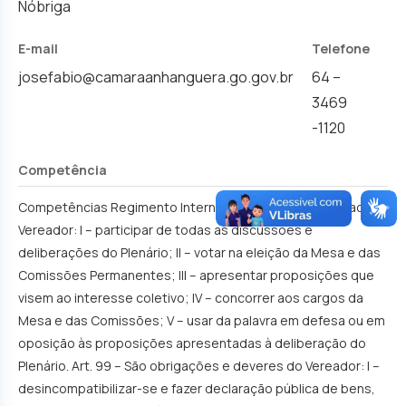
Nóbriga
E-mail
Telefone
St
josefabio@camaraanhanguera.go.gov.br
64 –
In
3469
-1120
Competência
Competências Regimento Interno – Art. 98 – Compete ao
Vereador: I – participar de todas as discussões e
deliberações do Plenário; II – votar na eleição da Mesa e das
Comissões Permanentes; III – apresentar proposições que
visem ao interesse coletivo; IV – concorrer aos cargos da
Mesa e das Comissões; V – usar da palavra em defesa ou em
oposição às proposições apresentadas à deliberação do
Plenário. Art. 99 – São obrigações e deveres do Vereador: I –
desincompatibilizar-se e fazer declaração pública de bens,