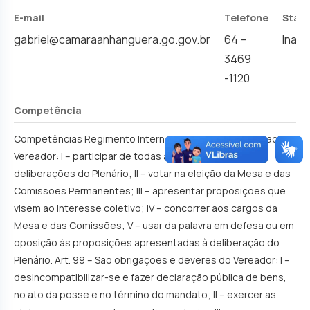
E-mail
Telefone
Statu
gabriel@camaraanhanguera.go.gov.br
64 –
Inati
3469
-1120
Competência
Competências Regimento Interno – Art. 98 – Compete ao
Vereador: I – participar de todas as discussões e
deliberações do Plenário; II – votar na eleição da Mesa e das
Comissões Permanentes; III – apresentar proposições que
visem ao interesse coletivo; IV – concorrer aos cargos da
Mesa e das Comissões; V – usar da palavra em defesa ou em
oposição às proposições apresentadas à deliberação do
Plenário. Art. 99 – São obrigações e deveres do Vereador: I –
desincompatibilizar-se e fazer declaração pública de bens,
no ato da posse e no término do mandato; II – exercer as